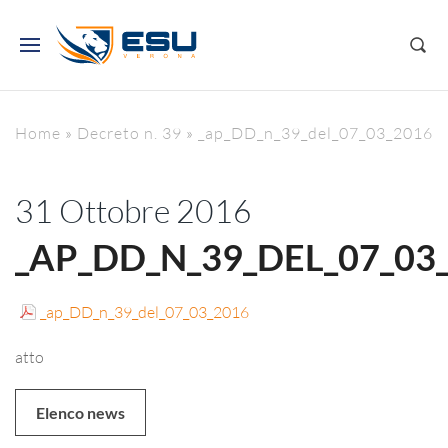
Home
»
Decreto n. 39
»
_ap_DD_n_39_del_07_03_2016
31 Ottobre 2016
_AP_DD_N_39_DEL_07_03
_ap_DD_n_39_del_07_03_2016
atto
Elenco news