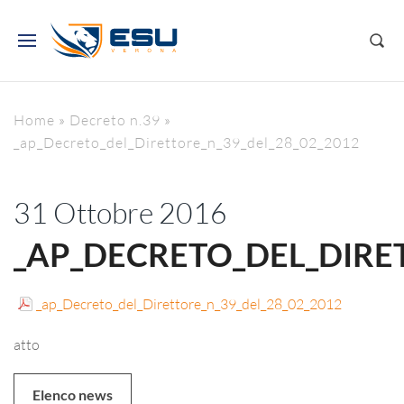
Home
»
Decreto n.39
»
_ap_Decreto_del_Direttore_n_39_del_28_02_2012
31 Ottobre 2016
_AP_DECRETO_DEL_DIRET
_ap_Decreto_del_Direttore_n_39_del_28_02_2012
atto
Elenco news