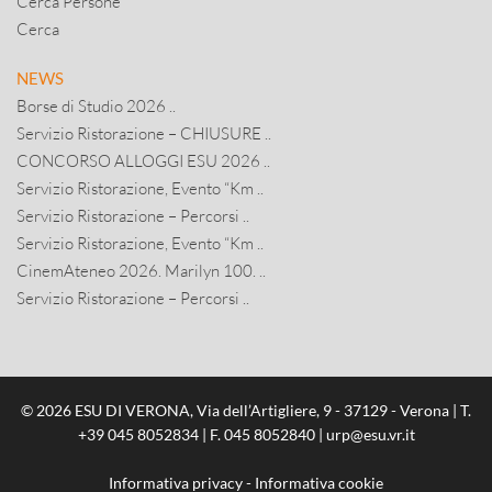
Cerca Persone
Cerca
NEWS
Borse di Studio 2026 ..
Servizio Ristorazione – CHIUSURE ..
CONCORSO ALLOGGI ESU 2026 ..
Servizio Ristorazione, Evento “Km ..
Servizio Ristorazione – Percorsi ..
Servizio Ristorazione, Evento “Km ..
CinemAteneo 2026. Marilyn 100. ..
Servizio Ristorazione – Percorsi ..
© 2026 ESU DI VERONA, Via dell’Artigliere, 9 - 37129 - Verona | T.
+39 045 8052834
| F. 045 8052840 |
urp@esu.vr.it
Informativa privacy
-
Informativa cookie