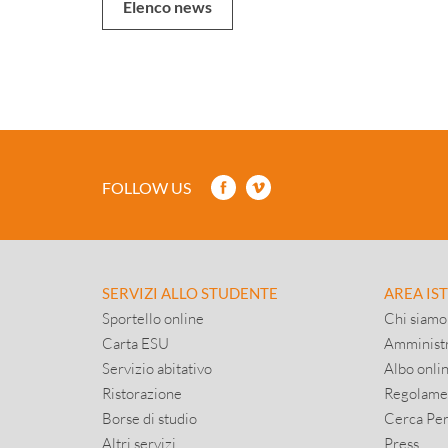
Elenco news
FOLLOW US
SERVIZI ALLO STUDENTE
AREA IS
Sportello online
Chi siamo
Carta ESU
Amministr
Servizio abitativo
Albo onli
Ristorazione
Regolame
Borse di studio
Cerca Pe
Altri servizi
Press