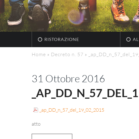
RISTORAZIONE
AL
Home
»
Decreto n. 57
»
_ap_DD_n_57_del_19
31 Ottobre 2016
_AP_DD_N_57_DEL_1
_ap_DD_n_57_del_19_02_2015
atto