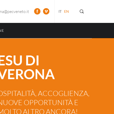
ona@pecveneto.it
IT
EN
NE
ESU DI
VERONA
OSPITALITÀ, ACCOGLIENZA,
NUOVE OPPORTUNITÀ E
MOLTO ALTRO ANCORA!