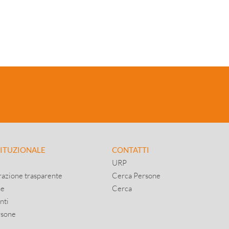
TITUZIONALE
CONTATTI
URP
azione trasparente
Cerca Persone
ne
Cerca
nti
rsone