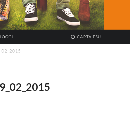
LOGGI
CARTA ESU
_02_2015
9_02_2015