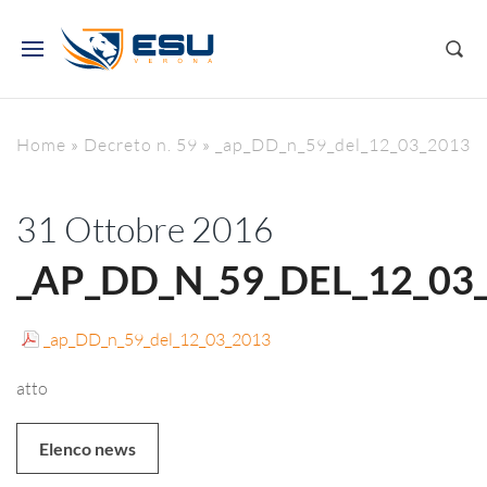
Home
»
Decreto n. 59
»
_ap_DD_n_59_del_12_03_2013
31 Ottobre 2016
_AP_DD_N_59_DEL_12_03
_ap_DD_n_59_del_12_03_2013
atto
Elenco news