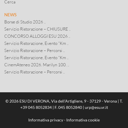
Cerca
NEWS
Borse di Studio 2026 ..
Servizio Ristorazione – CHIUSURE ..
CONCORSO ALLOGGI ESU 2026 ..
Servizio Ristorazione, Evento “Km ..
Servizio Ristorazione – Percorsi ..
Servizio Ristorazione, Evento “Km ..
CinemAteneo 2026. Marilyn 100. ..
Servizio Ristorazione – Percorsi ..
© 2026 ESU DI VERONA, Via dell’Artigliere, 9 - 37129 - Verona | T.
+39 045 8052834
| F. 045 8052840 |
urp@esu.vr.it
Informativa privacy
-
Informativa cookie