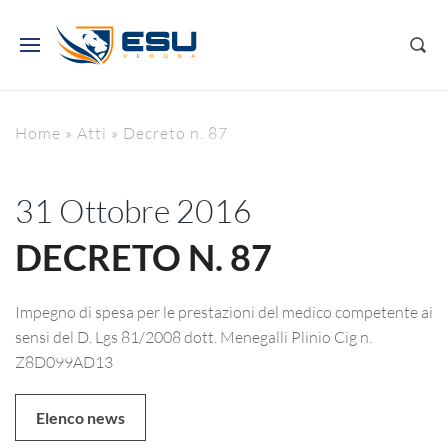
Home
»
Atti
»
Decreto n. 87
31 Ottobre 2016
DECRETO N. 87
Impegno di spesa per le prestazioni del medico competente ai
sensi del D. Lgs 81/2008 dott. Menegalli Plinio Cig n.
Z8D099AD13
Elenco news