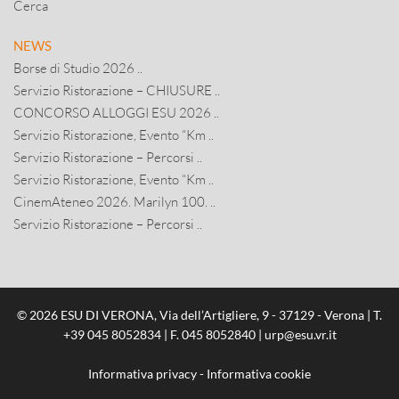
Cerca
NEWS
Borse di Studio 2026 ..
Servizio Ristorazione – CHIUSURE ..
CONCORSO ALLOGGI ESU 2026 ..
Servizio Ristorazione, Evento “Km ..
Servizio Ristorazione – Percorsi ..
Servizio Ristorazione, Evento “Km ..
CinemAteneo 2026. Marilyn 100. ..
Servizio Ristorazione – Percorsi ..
© 2026 ESU DI VERONA, Via dell’Artigliere, 9 - 37129 - Verona | T.
+39 045 8052834
| F. 045 8052840 |
urp@esu.vr.it
Informativa privacy
-
Informativa cookie