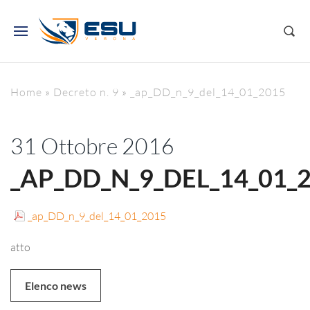
Home
»
Decreto n. 9
»
_ap_DD_n_9_del_14_01_2015
31 Ottobre 2016
_AP_DD_N_9_DEL_14_01_
_ap_DD_n_9_del_14_01_2015
atto
Elenco news