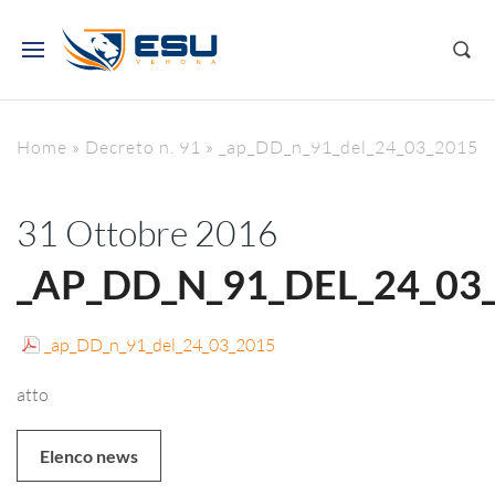
Home
»
Decreto n. 91
»
_ap_DD_n_91_del_24_03_2015
31 Ottobre 2016
_AP_DD_N_91_DEL_24_03
_ap_DD_n_91_del_24_03_2015
atto
Elenco news