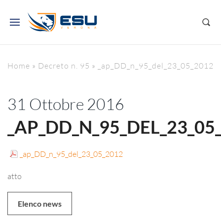
Home
»
Decreto n. 95
»
_ap_DD_n_95_del_23_05_2012
31 Ottobre 2016
_AP_DD_N_95_DEL_23_05
_ap_DD_n_95_del_23_05_2012
atto
Elenco news