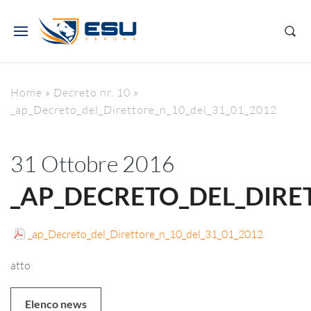
Home
»
Decreto nr. 10
»
_ap_Decreto_del_Direttore_n_10_del_31_01_2012
31 Ottobre 2016
_AP_DECRETO_DEL_DIRET
_ap_Decreto_del_Direttore_n_10_del_31_01_2012
atto
Elenco news