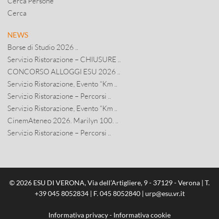
Cerca Persone
Cerca
NEWS
Borse di Studio 2026 ..
Servizio Ristorazione – CHIUSURE ..
CONCORSO ALLOGGI ESU 2026 ..
Servizio Ristorazione, Evento “Km ..
Servizio Ristorazione – Percorsi ..
Servizio Ristorazione, Evento “Km ..
CinemAteneo 2026. Marilyn 100. ..
Servizio Ristorazione – Percorsi ..
© 2026 ESU DI VERONA, Via dell’Artigliere, 9 - 37129 - Verona | T.
+39 045 8052834
| F. 045 8052840 |
urp@esu.vr.it
Informativa privacy
-
Informativa cookie