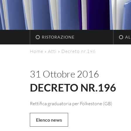
RISTORAZIONE
AL
Home
»
Atti
»
Decreto nr.196
31 Ottobre 2016
DECRETO NR.196
Rettifica graduatoria per Folkestone (GB)
Elenco news