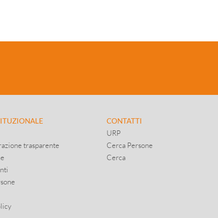
TITUZIONALE
CONTATTI
URP
azione trasparente
Cerca Persone
ne
Cerca
nti
rsone
licy