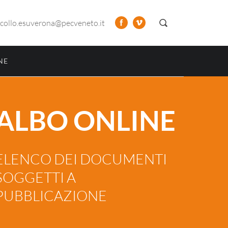
collo.esuverona@pecveneto.it
NE
ALBO ONLINE
ELENCO DEI DOCUMENTI
SOGGETTI A
PUBBLICAZIONE