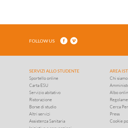
FOLLOW US
SERVIZI ALLO STUDENTE
AREA IS
Sportello online
Chi siamo
Carta ESU
Amministr
Servizio abitativo
Albo onli
Ristorazione
Regolame
Borse di studio
Cerca Pe
Altri servizi
Press
Assistenza Sanitaria
Cookie po