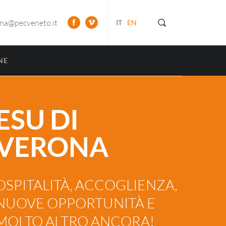
ona@pecveneto.it
IT
EN
NE
ESU DI
VERONA
OSPITALITÀ, ACCOGLIENZA,
NUOVE OPPORTUNITÀ E
MOLTO ALTRO ANCORA!