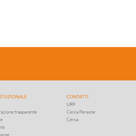
TITUZIONALE
CONTATTI
URP
azione trasparente
Cerca Persone
ne
Cerca
nti
rsone