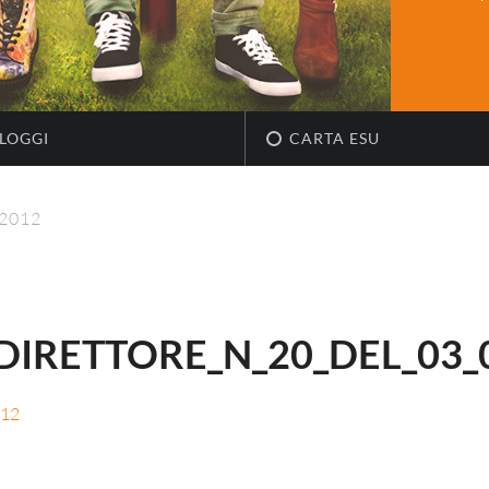
LOGGI
CARTA ESU
_2012
DIRETTORE_N_20_DEL_03_
012