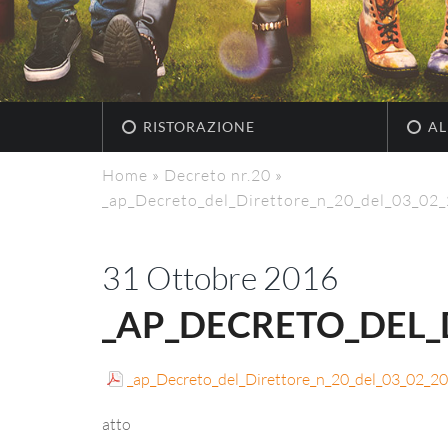
RISTORAZIONE
AL
Home
»
Decreto nr.20
»
_ap_Decreto_del_Direttore_n_20_del_03_02
31 Ottobre 2016
_AP_DECRETO_DEL_
_ap_Decreto_del_Direttore_n_20_del_03_02_2
atto