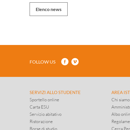
Elenco news
FOLLOW US
SERVIZI ALLO STUDENTE
AREA IS
Sportello online
Chi siamo
Carta ESU
Amministr
Servizio abitativo
Albo onli
Ristorazione
Regolame
Borse di studio
Cerca Pe