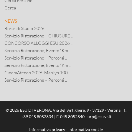
Cerca Persone
Cerca
NEWS
Borse di Studio 2026 ..
Servizio Ristorazione – CHIUSURE ..
CONCORSO ALLOGGI ESU 2026 ..
Servizio Ristorazione, Evento “Km ..
Servizio Ristorazione – Percorsi ..
Servizio Ristorazione, Evento “Km ..
CinemAteneo 2026. Marilyn 100. ..
Servizio Ristorazione – Percorsi ..
© 2026 ESU DI VERONA, Via dell’Artigliere, 9 - 37129 - Verona | T.
+39 045 8052834
| F. 045 8052840 |
urp@esu.vr.it
Informativa privacy
-
Informativa cookie