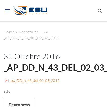
Home
»
Decreto nr. 43
»
_ap_DD_n_43_del_02_03_2012
31 Ottobre 2016
_AP_DD_N_43_DEL_02_03
_ap_DD_n_43_del_02_03_2012
atto
Elenco news