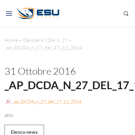
Home
»
Delibera CDA n. 27
»
_ap_DCDA_n_27_del_17_12_2014
31 Ottobre 2016
_AP_DCDA_N_27_DEL_17_
_ap_DCDA_n_27_del_17_12_2014
atto
Elenco news