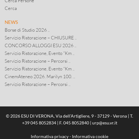
Cerca Persone
Cerca
NEWS
Borse di Studio 2026 ..
Servizio Ristorazione – CHIUSURE ..
CONCORSO ALLOGGI ESU 2026 ..
Servizio Ristorazione, Evento “Km ..
Servizio Ristorazione – Percorsi ..
Servizio Ristorazione, Evento “Km ..
CinemAteneo 2026. Marilyn 100. ..
Servizio Ristorazione – Percorsi ..
© 2026 ESU DI VERONA, Via dell’Artigliere, 9 - 37129 - Verona | T.
+39 045 8052834
| F. 045 8052840 |
urp@esu.vr.it
Informativa privacy
-
Informativa cookie