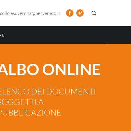
collo.esuverona@pecveneto.it
NE
ALBO ONLINE
ELENCO DEI DOCUMENTI
SOGGETTI A
PUBBLICAZIONE