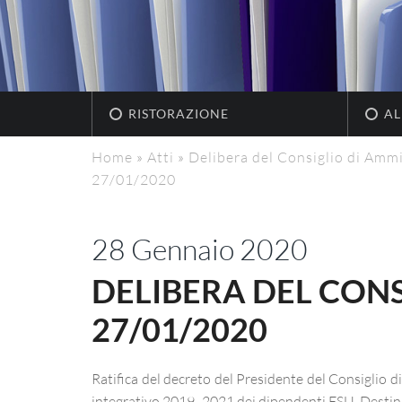
RISTORAZIONE
AL
Home
»
Atti
»
Delibera del Consiglio di Ammi
27/01/2020
28 Gennaio 2020
DELIBERA DEL CONS
27/01/2020
Ratifica del decreto del Presidente del Consiglio 
integrativo 2019 -2021 dei dipendenti ESU. Destin