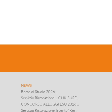
NEWS
Borse di Studio 2026 ..
Servizio Ristorazione – CHIUSURE ..
CONCORSO ALLOGGI ESU 2026 ..
Servizio Ristorazione, Evento “Km ..