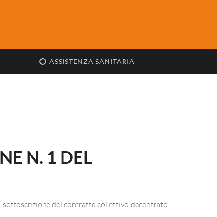
ASSISTENZA SANITARIA
E N. 1 DEL
 sottoscrizione del contratto collettivo decentrato