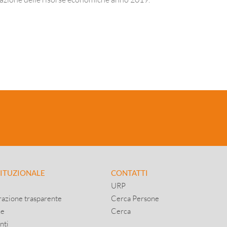
TITUZIONALE
CONTATTI
URP
azione trasparente
Cerca Persone
ne
Cerca
nti