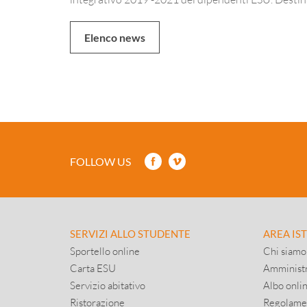
Elenco news
FOLLOW US
SERVIZI ALLO STUDENTE
AREA IS
Sportello online
Chi siamo
Carta ESU
Amministr
Servizio abitativo
Albo onli
Ristorazione
Regolame