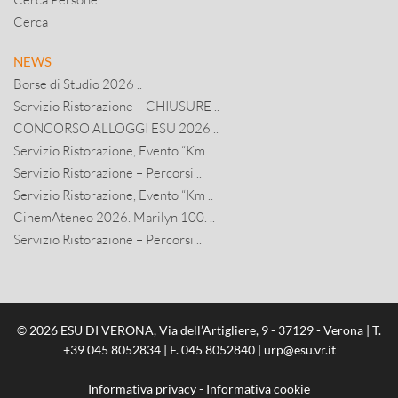
Cerca
NEWS
Borse di Studio 2026 ..
Servizio Ristorazione – CHIUSURE ..
CONCORSO ALLOGGI ESU 2026 ..
Servizio Ristorazione, Evento “Km ..
Servizio Ristorazione – Percorsi ..
Servizio Ristorazione, Evento “Km ..
CinemAteneo 2026. Marilyn 100. ..
Servizio Ristorazione – Percorsi ..
© 2026 ESU DI VERONA, Via dell’Artigliere, 9 - 37129 - Verona | T.
+39 045 8052834
| F. 045 8052840 |
urp@esu.vr.it
Informativa privacy
-
Informativa cookie