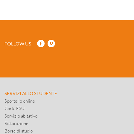
FOLLOW US
SERVIZI ALLO STUDENTE
Sportello online
Carta ESU
Servizio abitativo
Ristorazione
Borse di studio