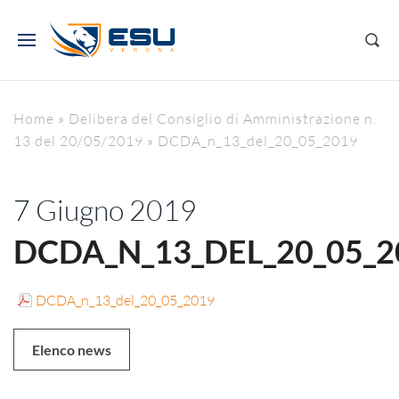
Home
»
Delibera del Consiglio di Amministrazione n.
13 del 20/05/2019
»
DCDA_n_13_del_20_05_2019
7 Giugno 2019
DCDA_N_13_DEL_20_05_2
DCDA_n_13_del_20_05_2019
Elenco news