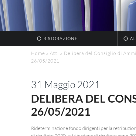
RISTORAZIONE
AL
Home
»
Atti
»
Delibera del Consiglio di Ammi
26/05/2021
31 Maggio 2021
DELIBERA DEL CONS
26/05/2021
Rideterminazione fondo dirigenti per la retribuzion
di risultato 2020, retribuzione di risultato anno 20