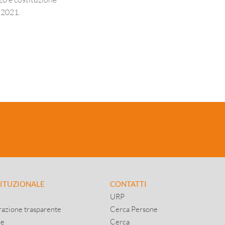
o 2021.
TITUZIONALE
CONTATTI
URP
azione trasparente
Cerca Persone
ne
Cerca