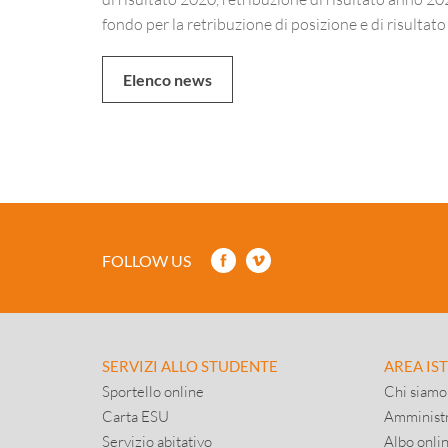
fondo per la retribuzione di posizione e di risultat
Elenco news
FOLLOW US
SERVIZI ALLO STUDENTE
AREA IS
Sportello online
Chi siamo
Carta ESU
Amministr
Servizio abitativo
Albo onli