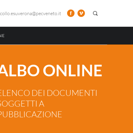
collo.esuverona@pecveneto.it
NE
ALBO ONLINE
ELENCO DEI DOCUMENTI
SOGGETTI A
PUBBLICAZIONE