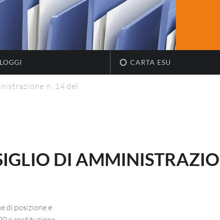
LOGGI
CARTA ESU
nistrazione n. 14 del
IGLIO DI AMMINISTRAZION
e di posizione e
20 e costituzione