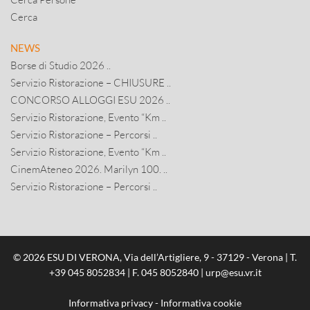
Cerca
NEWS
Borse di Studio 2026 ..
Servizio Ristorazione – CHIUSURE ..
CONCORSO ALLOGGI ESU 2026 ..
Servizio Ristorazione, Evento “Km ..
Servizio Ristorazione – Percorsi ..
Servizio Ristorazione, Evento “Km ..
CinemAteneo 2026. Marilyn 100. ..
Servizio Ristorazione – Percorsi ..
© 2026 ESU DI VERONA, Via dell’Artigliere, 9 - 37129 - Verona | T.
+39 045 8052834
| F. 045 8052840 |
urp@esu.vr.it
Informativa privacy
-
Informativa cookie