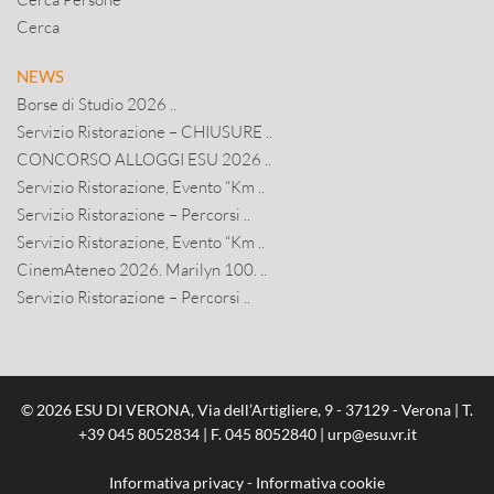
Cerca
NEWS
Borse di Studio 2026 ..
Servizio Ristorazione – CHIUSURE ..
CONCORSO ALLOGGI ESU 2026 ..
Servizio Ristorazione, Evento “Km ..
Servizio Ristorazione – Percorsi ..
Servizio Ristorazione, Evento “Km ..
CinemAteneo 2026. Marilyn 100. ..
Servizio Ristorazione – Percorsi ..
© 2026 ESU DI VERONA, Via dell’Artigliere, 9 - 37129 - Verona | T.
+39 045 8052834
| F. 045 8052840 |
urp@esu.vr.it
Informativa privacy
-
Informativa cookie