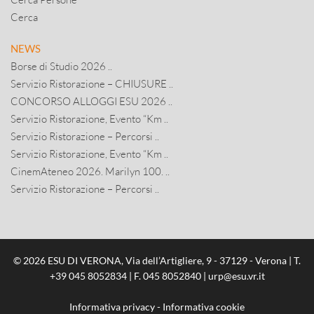
Cerca
NEWS
Borse di Studio 2026 ..
Servizio Ristorazione – CHIUSURE ..
CONCORSO ALLOGGI ESU 2026 ..
Servizio Ristorazione, Evento “Km ..
Servizio Ristorazione – Percorsi ..
Servizio Ristorazione, Evento “Km ..
CinemAteneo 2026. Marilyn 100. ..
Servizio Ristorazione – Percorsi ..
© 2026 ESU DI VERONA, Via dell’Artigliere, 9 - 37129 - Verona | T.
+39 045 8052834
| F. 045 8052840 |
urp@esu.vr.it
Informativa privacy
-
Informativa cookie