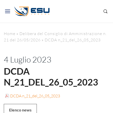
Home
»
Delibera del Consiglio di Amministrazione n.
21 del 26/05/2026
»
DCDA n_21_del_26_05_2023
4 Luglio 2023
DCDA
N_21_DEL_26_05_2023
DCDA n_21_del_26_05_2023
Elenco news