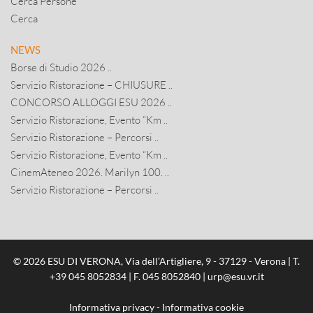
Cerca Persone
Cerca
NEWS
Borse di Studio 2026 ..
Servizio Ristorazione – CHIUSURE ..
CONCORSO ALLOGGI ESU 2026 ..
Servizio Ristorazione, Evento “Km ..
Servizio Ristorazione – Percorsi ..
Servizio Ristorazione, Evento “Km ..
CinemAteneo 2026. Marilyn 100. ..
Servizio Ristorazione – Percorsi ..
© 2026 ESU DI VERONA, Via dell’Artigliere, 9 - 37129 - Verona | T.
+39 045 8052834
| F. 045 8052840 |
urp@esu.vr.it
Informativa privacy
-
Informativa cookie