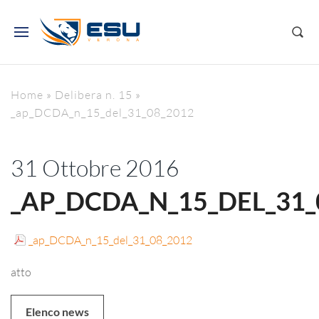
Home
»
Delibera n. 15
»
_ap_DCDA_n_15_del_31_08_2012
31 Ottobre 2016
_AP_DCDA_N_15_DEL_31_
_ap_DCDA_n_15_del_31_08_2012
atto
Elenco news