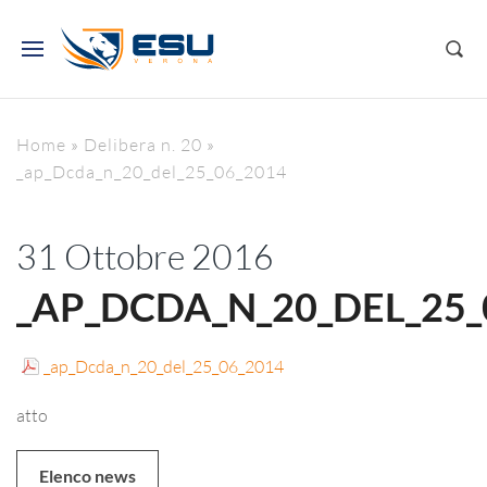
Home
»
Delibera n. 20
»
_ap_Dcda_n_20_del_25_06_2014
31 Ottobre 2016
_AP_DCDA_N_20_DEL_25_
_ap_Dcda_n_20_del_25_06_2014
atto
Elenco news