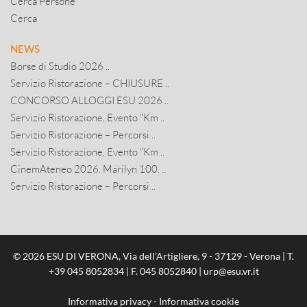
Cerca Persone
Cerca
NEWS
Borse di Studio 2026 ..
Servizio Ristorazione – CHIUSURE ..
CONCORSO ALLOGGI ESU 2026 ..
Servizio Ristorazione, Evento “Km ..
Servizio Ristorazione – Percorsi ..
Servizio Ristorazione, Evento “Km ..
CinemAteneo 2026. Marilyn 100. ..
Servizio Ristorazione – Percorsi ..
© 2026 ESU DI VERONA, Via dell’Artigliere, 9 - 37129 - Verona | T.
+39 045 8052834
| F. 045 8052840 |
urp@esu.vr.it
Informativa privacy
-
Informativa cookie