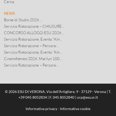
Cerca
NEWS
Borse di Studio 2026 ..
Servizio Ristorazione – CHIUSURE ..
CONCORSO ALLOGGI ESU 2026 ..
Servizio Ristorazione, Evento “Km ..
Servizio Ristorazione – Percorsi ..
Servizio Ristorazione, Evento “Km ..
CinemAteneo 2026. Marilyn 100. ..
Servizio Ristorazione – Percorsi ..
© 2026 ESU DI VERONA, Via dell’Artigliere, 9 - 37129 - Verona | T.
+39 045 8052834
| F. 045 8052840 |
urp@esu.vr.it
Informativa privacy
-
Informativa cookie