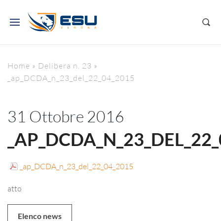
Home
»
Delibera n. 23
»
_ap_DCDA_n_23_del_22_04_2015
31 Ottobre 2016
_AP_DCDA_N_23_DEL_22_
_ap_DCDA_n_23_del_22_04_2015
atto
Elenco news