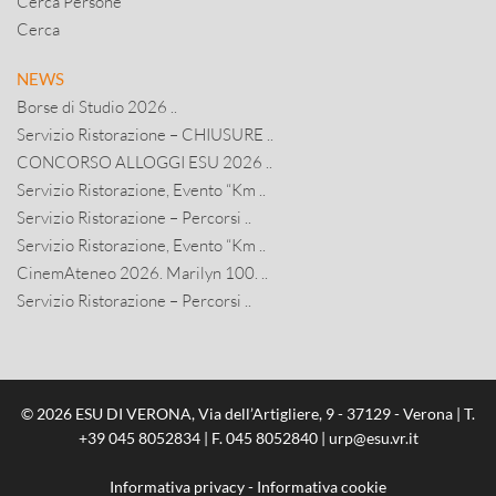
Cerca Persone
Cerca
NEWS
Borse di Studio 2026 ..
Servizio Ristorazione – CHIUSURE ..
CONCORSO ALLOGGI ESU 2026 ..
Servizio Ristorazione, Evento “Km ..
Servizio Ristorazione – Percorsi ..
Servizio Ristorazione, Evento “Km ..
CinemAteneo 2026. Marilyn 100. ..
Servizio Ristorazione – Percorsi ..
© 2026 ESU DI VERONA, Via dell’Artigliere, 9 - 37129 - Verona | T.
+39 045 8052834
| F. 045 8052840 |
urp@esu.vr.it
Informativa privacy
-
Informativa cookie