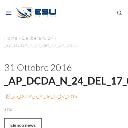
Home
»
Delibera n. 24
»
_ap_DCDA_n_24_del_17_07_2015
31 Ottobre 2016
_AP_DCDA_N_24_DEL_17_
_ap_DCDA_n_24_del_17_07_2015
atto
Elenco news