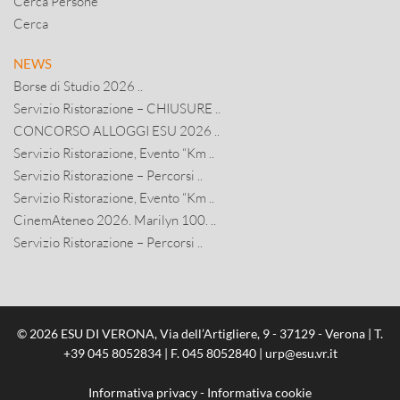
Cerca Persone
Cerca
NEWS
Borse di Studio 2026 ..
Servizio Ristorazione – CHIUSURE ..
CONCORSO ALLOGGI ESU 2026 ..
Servizio Ristorazione, Evento “Km ..
Servizio Ristorazione – Percorsi ..
Servizio Ristorazione, Evento “Km ..
CinemAteneo 2026. Marilyn 100. ..
Servizio Ristorazione – Percorsi ..
© 2026 ESU DI VERONA, Via dell’Artigliere, 9 - 37129 - Verona | T.
+39 045 8052834
| F. 045 8052840 |
urp@esu.vr.it
Informativa privacy
-
Informativa cookie