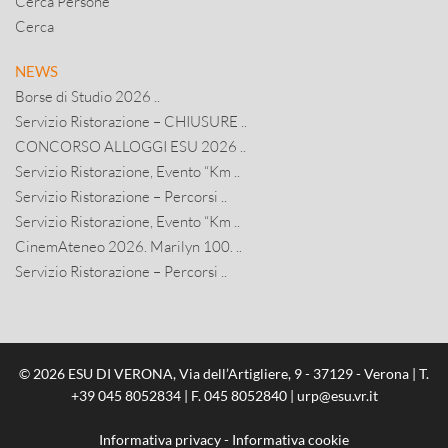
Cerca Persone
Cerca
NEWS
Borse di Studio 2026 ..
Servizio Ristorazione – CHIUSURE ..
CONCORSO ALLOGGI ESU 2026 ..
Servizio Ristorazione, Evento “Km ..
Servizio Ristorazione – Percorsi ..
Servizio Ristorazione, Evento “Km ..
CinemAteneo 2026. Marilyn 100. ..
Servizio Ristorazione – Percorsi ..
© 2026 ESU DI VERONA, Via dell’Artigliere, 9 - 37129 - Verona | T.
+39 045 8052834
| F. 045 8052840 |
urp@esu.vr.it
Informativa privacy
-
Informativa cookie