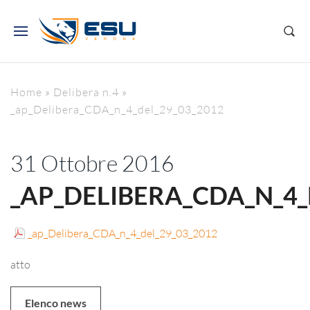
Home
»
Delibera n.4
»
_ap_Delibera_CDA_n_4_del_29_03_2012
31 Ottobre 2016
_AP_DELIBERA_CDA_N_4_
_ap_Delibera_CDA_n_4_del_29_03_2012
atto
Elenco news