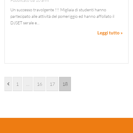
Pubblicato da 10 anni
Un successo travolgente !!! Migliaia di studenti hanno
partecipato alle attività del pomeriggio ed hanno affollato il
DJSET serale e...
Leggi tutto »
1
…
16
17
18