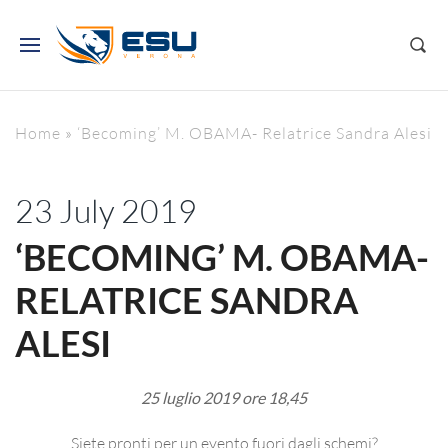
Home
»
‘Becoming’ M. OBAMA- Relatrice Sandra Alesi
23 July 2019
‘BECOMING’ M. OBAMA-
RELATRICE SANDRA
ALESI
25 luglio 2019 ore 18,45
Siete pronti per un evento fuori dagli schemi?