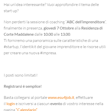
Hai un’idea interessante? Vuoi approfondire il tema delle
start up?
Non perderti la sessione di coaching “
ABC dell’imprenditore
”,
finalmente in presenza,
giovedì 7 Ottobre
alla
Residenza di
Corte Maddalene
dalle
10.00
alle
13.00
.
Ti forniremo una panoramica sulle caratteristiche di una
#startup, l’identikit del giovane imprenditore e le risorse utili
per creare una nuova #impresa.
I posti sono limitati!
Registrarsi è semplice!
Basta collegarsi al portale
www.esu4job.it
, effettuare
il
login
e iscriversi a ciascun
evento
di vostro interesse nella
pagina
“Calendario”
.