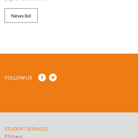
News list
FOLLOW US
STUDENT SERVICES
ESUcard