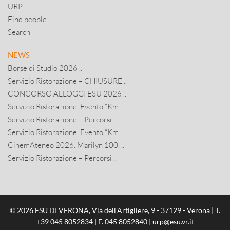
URP
Find people
Search
NEWS
Borse di Studio 2026 ..
Servizio Ristorazione – CHIUSURE ..
CONCORSO ALLOGGI ESU 2026 ..
Servizio Ristorazione, Evento “Km ..
Servizio Ristorazione – Percorsi ..
Servizio Ristorazione, Evento “Km ..
CinemAteneo 2026. Marilyn 100. ..
Servizio Ristorazione – Percorsi ..
© 2026 ESU DI VERONA, Via dell’Artigliere, 9 - 37129 - Verona | T.
+39 045 8052834
| F. 045 8052840 |
urp@esu.vr.it