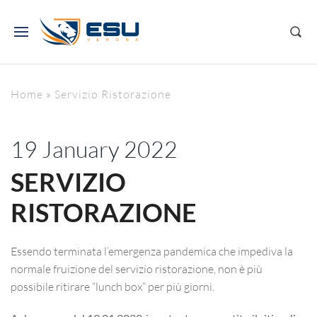
Home
»
Servizio Ristorazione
19 January 2022
SERVIZIO
RISTORAZIONE
Essendo terminata l’emergenza pandemica che impediva la
normale fruizione del servizio ristorazione, non è più
possibile ritirare “lunch box” per più giorni.