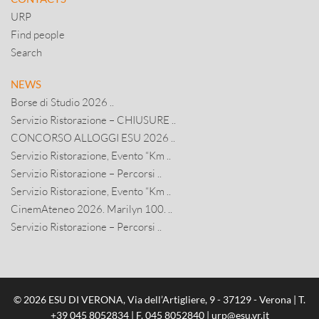
URP
Find people
Search
NEWS
Borse di Studio 2026 ..
Servizio Ristorazione – CHIUSURE ..
CONCORSO ALLOGGI ESU 2026 ..
Servizio Ristorazione, Evento “Km ..
Servizio Ristorazione – Percorsi ..
Servizio Ristorazione, Evento “Km ..
CinemAteneo 2026. Marilyn 100. ..
Servizio Ristorazione – Percorsi ..
© 2026 ESU DI VERONA, Via dell’Artigliere, 9 - 37129 - Verona | T.
+39 045 8052834
| F. 045 8052840 |
urp@esu.vr.it