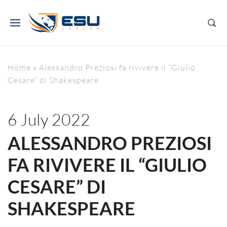
Home
»
Alessandro Preziosi fa rivivere il “Giulio
Cesare” di Shakespeare
6 July 2022
ALESSANDRO PREZIOSI
FA RIVIVERE IL “GIULIO
CESARE” DI
SHAKESPEARE