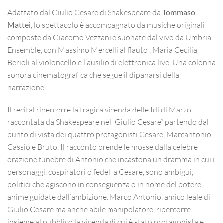
Adattato dal Giulio Cesare di Shakespeare da
Tommaso
Mattei
, lo spettacolo è accompagnato da musiche originali
composte da Giacomo Vezzani e suonate dal vivo da Umbria
Ensemble, con Massimo Mercelli al flauto , Maria Cecilia
Berioli al violoncello e l’ausilio di elettronica live. Una colonna
sonora cinematografica che segue il dipanarsi della
narrazione.
Il recital ripercorre la tragica vicenda delle Idi di Marzo
raccontata da Shakespeare nel “Giulio Cesare” partendo dal
punto di vista dei quattro protagonisti Cesare, Marcantonio,
Cassio e Bruto. Il racconto prende le mosse dalla celebre
orazione funebre di Antonio che incastona un dramma in cui i
personaggi, cospiratori o fedeli a Cesare, sono ambigui,
politici che agiscono in conseguenza o in nome del potere,
anime guidate dall’ambizione. Marco Antonio, amico leale di
Giulio Cesare ma anche abile manipolatore, ripercorre
insieme al pubblico la vicenda di cui è stato protagonista e