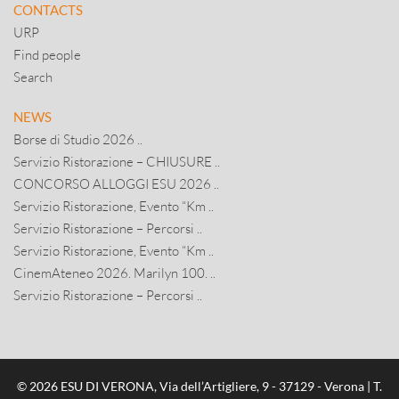
CONTACTS
URP
Find people
Search
NEWS
Borse di Studio 2026 ..
Servizio Ristorazione – CHIUSURE ..
CONCORSO ALLOGGI ESU 2026 ..
Servizio Ristorazione, Evento “Km ..
Servizio Ristorazione – Percorsi ..
Servizio Ristorazione, Evento “Km ..
CinemAteneo 2026. Marilyn 100. ..
Servizio Ristorazione – Percorsi ..
© 2026 ESU DI VERONA, Via dell’Artigliere, 9 - 37129 - Verona | T.