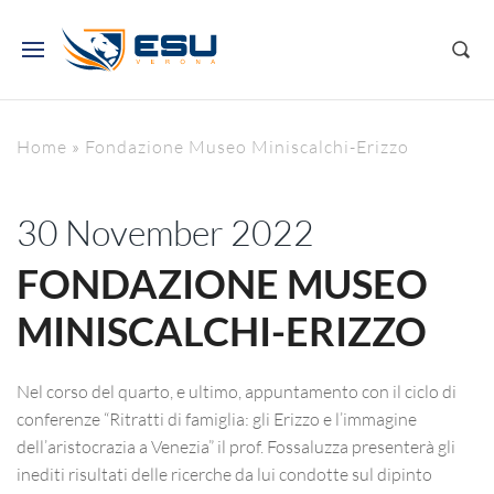
Home
»
Fondazione Museo Miniscalchi-Erizzo
30 November 2022
FONDAZIONE MUSEO
MINISCALCHI-ERIZZO
Nel corso del quarto, e ultimo, appuntamento con il ciclo di
conferenze “Ritratti di famiglia: gli Erizzo e l’immagine
dell’aristocrazia a Venezia” il prof. Fossaluzza presenterà gli
inediti risultati delle ricerche da lui condotte sul dipinto