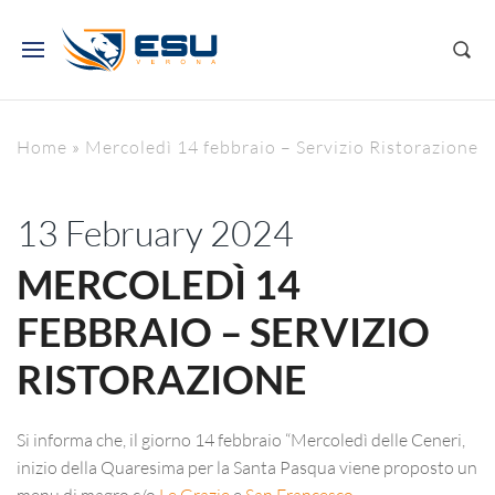
Home
»
Mercoledì 14 febbraio – Servizio Ristorazione
13 February 2024
MERCOLEDÌ 14
FEBBRAIO – SERVIZIO
RISTORAZIONE
Si informa che, il giorno 14 febbraio “Mercoledì delle Ceneri,
inizio della Quaresima per la Santa Pasqua viene proposto un
menu di magro c/o
Le Grazie
e
San Francesco