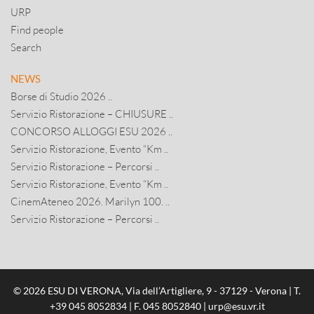
URP
Find people
Search
NEWS
Borse di Studio 2026 ..
Servizio Ristorazione – CHIUSURE ..
CONCORSO ALLOGGI ESU 2026 ..
Servizio Ristorazione, Evento “Km ..
Servizio Ristorazione – Percorsi ..
Servizio Ristorazione, Evento “Km ..
CinemAteneo 2026. Marilyn 100. ..
Servizio Ristorazione – Percorsi ..
© 2026 ESU DI VERONA, Via dell’Artigliere, 9 - 37129 - Verona | T.
+39 045 8052834
| F. 045 8052840 |
urp@esu.vr.it