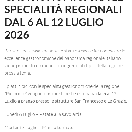
SPECIALITÀ REGIONALI
DAL 6 AL 12 LUGLIO
2026
Per sentirsi a casa anche se lontani da casa e far conoscere le
eccellenze gastronomiche del panorama regionale italiano
viene proposto un menu con ingredienti tipici della regione
presa a tema.
I piatti tipici con le specialità gastronomiche della regione
“Piemonte” vengono proposti nella settimana
dal 6 al 12
Luglio a
pranzo presso le strutture San Francesco e Le Grazie
.
Lunedi 6 Luglio – Patate alla savoiarda
Martedì 7 Luglio – Manzo tonnato