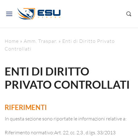
Home
»
Amm. Traspar.
»
Enti di Diritto Privato
Controllati
ENTI DI DIRITTO
PRIVATO CONTROLLATI
RIFERIMENTI
In questa sezione sono riportate le informazioni relative a:
Riferimento normativo:Art. 22, cc. 2,3 , d.lgs. 33/2013