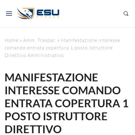
Home
»
Amm. Traspar.
»
Manifestazione interesse
comando entrata copertura 1 posto Istruttore
Direttivo Amministrativo
MANIFESTAZIONE
INTERESSE COMANDO
ENTRATA COPERTURA 1
POSTO ISTRUTTORE
DIRETTIVO