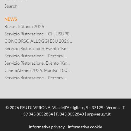
Search
NEWS
Borse di Studio 2026 ..
Servizio Ristorazione – CHIUSURE ..
CONCORSO ALLOGGI ESU 2026 ..
Servizio Ristorazione, Evento “Km ..
Servizio Ristorazione – Percorsi ..
Servizio Ristorazione, Evento “Km ..
CinemAteneo 2026. Marilyn 100. ..
Servizio Ristorazione – Percorsi ..
© 2026 ESU DI VERONA, Via dell’Artigliere, 9 - 37129 - Verona | T.
+39 045 8052834
| F. 045 8052840 |
urp@esu.vr.it
Informativa privacy
-
Informativa cookie