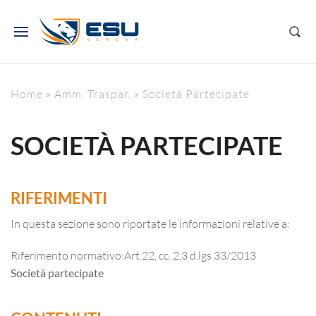
Home
»
Amm. Traspar.
»
Società Partecipate
SOCIETÀ PARTECIPATE
RIFERIMENTI
In questa sezione sono riportate le informazioni relative a:
Riferimento normativo:Art.22, cc. 2,3 d.lgs 33/2013
Società partecipate