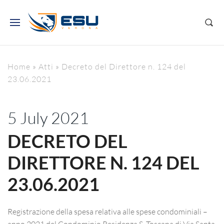
Home
»
Atti
»
Decreto del Direttore n. 124 del
23.06.2021
5 July 2021
DECRETO DEL
DIRETTORE N. 124 DEL
23.06.2021
Registrazione della spesa relativa alle spese condominiali –
anno 2021 del Condominio Residenza S. Toscana di Via Santa