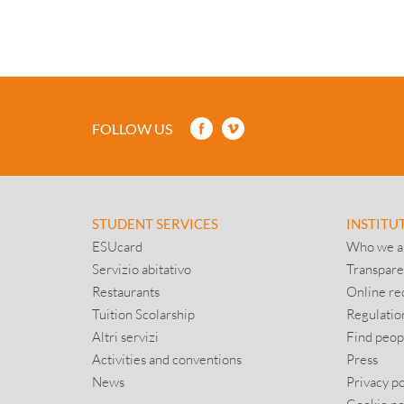
FOLLOW US
STUDENT SERVICES
INSTITU
ESUcard
Who we a
Servizio abitativo
Transpare
Restaurants
Online re
Tuition Scolarship
Regulatio
Altri servizi
Find peop
Activities and conventions
Press
News
Privacy po