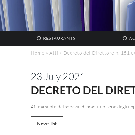
RESTAURANTS
A
Home
»
Atti
»
Decreto del Direttore n. 151 d
23 July 2021
DECRETO DEL DIRETT
Affidamento del servizio di manutenzione degli im
News list