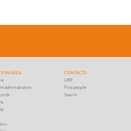
TION AREA
CONTACTS
re
URP
nt administration
Find people
cords
Search
ns
le
licy