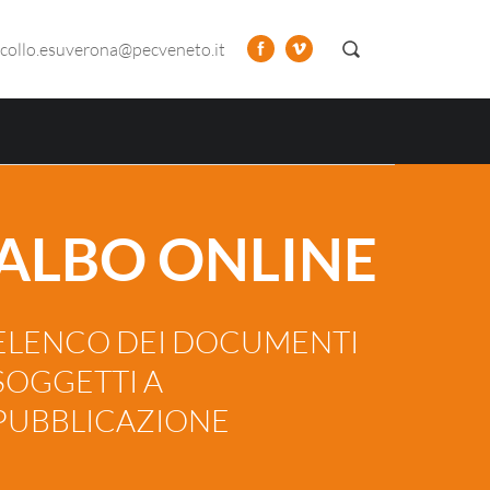
collo.esuverona@pecveneto.it
ALBO ONLINE
ELENCO DEI DOCUMENTI
SOGGETTI A
PUBBLICAZIONE