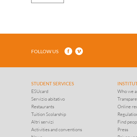
FOLLOW US
STUDENT SERVICES
INSTITU
ESUcard
Who we a
Servizio abitativo
Transpare
Restaurants
Online re
Tuition Scolarship
Regulatio
Altri servizi
Find peop
Activities and conventions
Press