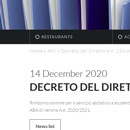
RESTAURANTS
A
Home
»
Atti
»
Decreto del Direttore n. 234 
14 December 2020
DECRETO DEL DIRET
Rimborso somme per il servizio abitativo a student
ABA di Verona A.A. 2020/2021.
News list