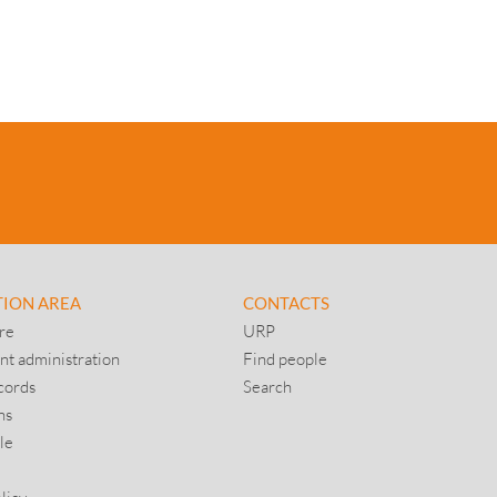
TION AREA
CONTACTS
re
URP
nt administration
Find people
cords
Search
ns
le