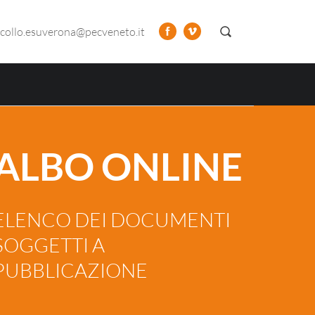
collo.esuverona@pecveneto.it
ALBO ONLINE
ELENCO DEI DOCUMENTI
SOGGETTI A
PUBBLICAZIONE