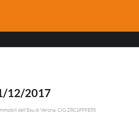
1/12/2017
o immobili dell’Esu di Verona. CIG Z8C1FFFE85.