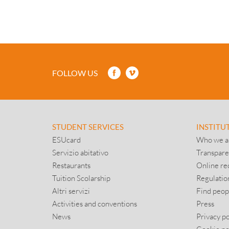
FOLLOW US
STUDENT SERVICES
INSTITU
ESUcard
Who we a
Servizio abitativo
Transpare
Restaurants
Online re
Tuition Scolarship
Regulatio
Altri servizi
Find peop
Activities and conventions
Press
News
Privacy po