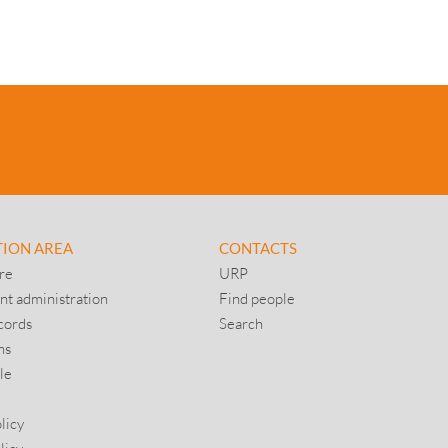
TION AREA
CONTACTS
re
URP
nt administration
Find people
cords
Search
ns
le
licy