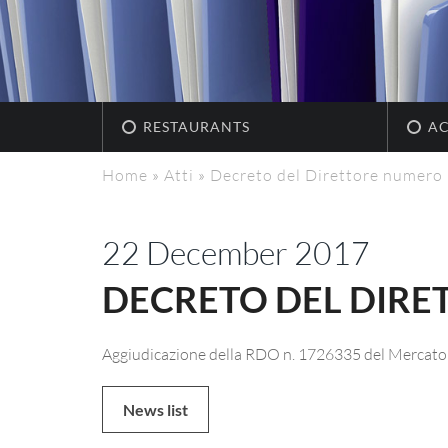
RESTAURANTS
A
Home
»
Atti
»
Decreto del Direttore numero
22 December 2017
DECRETO DEL DIRE
Aggiudicazione della RDO n. 1726335 del Mercato el
News list