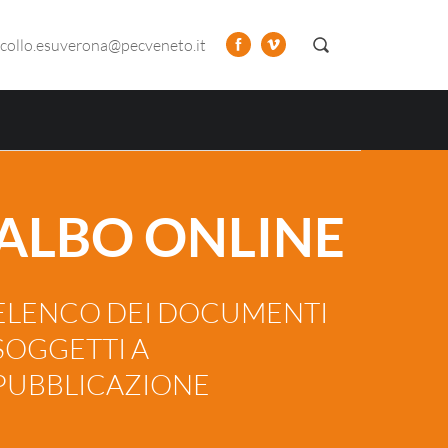
collo.esuverona@pecveneto.it
ALBO ONLINE
ELENCO DEI DOCUMENTI
SOGGETTI A
PUBBLICAZIONE