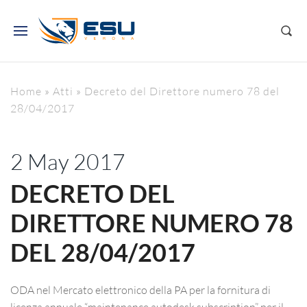
Home
»
Atti
»
Decreto del Direttore numero 78 del
28/04/2017
2 May 2017
DECRETO DEL
DIRETTORE NUMERO 78
DEL 28/04/2017
ODA nel Mercato elettronico della PA per la fornitura di
licenza annuale “maintenance autodesk subscription” per il