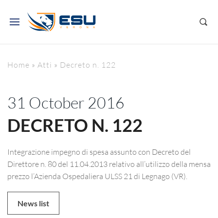
Home
»
Atti
»
Decreto n. 122
31 October 2016
DECRETO N. 122
Integrazione impegno di spesa assunto con Decreto del
Direttore n. 80 del 11.04.2013 relativo all’utilizzo della mensa
prezzo l’Azienda Ospedaliera ULSS 21 di Legnago (VR).
News list