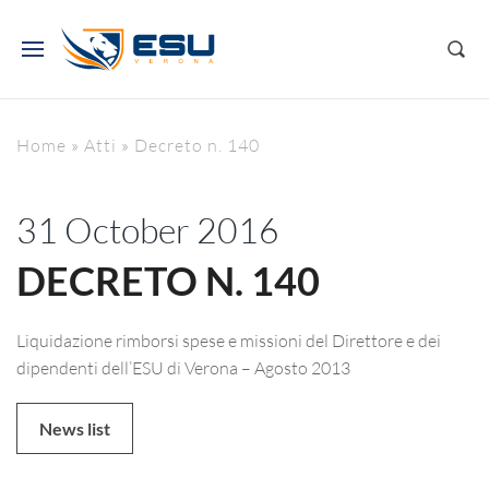
Home
»
Atti
»
Decreto n. 140
31 October 2016
DECRETO N. 140
Liquidazione rimborsi spese e missioni del Direttore e dei
dipendenti dell’ESU di Verona – Agosto 2013
News list