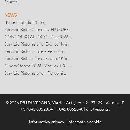
Search
NEWS
Borse di Studio 2026 ..
Servizio Ristorazione – CHIUSURE ..
CONCORSO ALLOGGI ESU 2026 ..
Servizio Ristorazione, Evento “Km ..
Servizio Ristorazione – Percorsi ..
Servizio Ristorazione, Evento “Km ..
CinemAteneo 2026. Marilyn 100. ..
Servizio Ristorazione – Percorsi ..
© 2026 ESU DI VERONA, Via dell’Artigliere, 9 - 37129 - Verona | T.
+39 045 8052834
| F. 045 8052840 |
urp@esu.vr.it
Informativa privacy
-
Informativa cookie