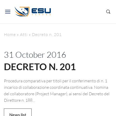
Home
»
Atti
»
Decreto n. 201
31 October 2016
DECRETO N. 201
Procedura comparativa per titoli per il conferimento di n. 1
incarico di collaborazione coordinata continuativa. Nomina
del collaboratore (Project Manager), ai sensi del Decreto del
Direttore n. 188…
News list