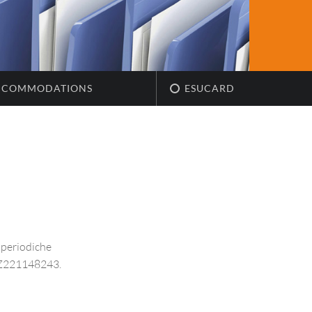
CCOMMODATIONS
ESUCARD
e periodiche
G Z221148243.