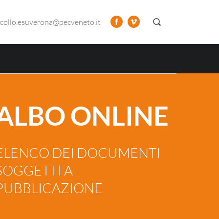
collo.esuverona@pecveneto.it
ALBO ONLINE
ELENCO DEI DOCUMENTI
SOGGETTI A
PUBBLICAZIONE