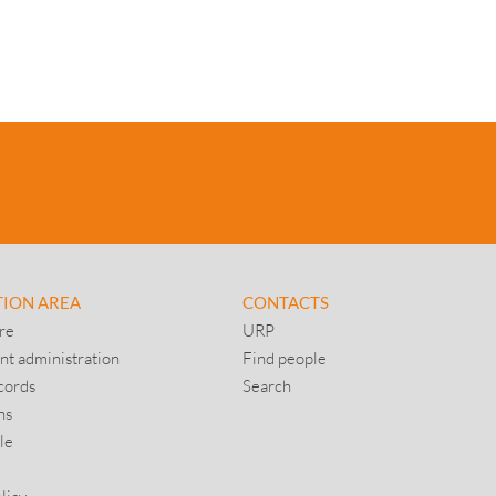
TION AREA
CONTACTS
re
URP
nt administration
Find people
cords
Search
ns
le