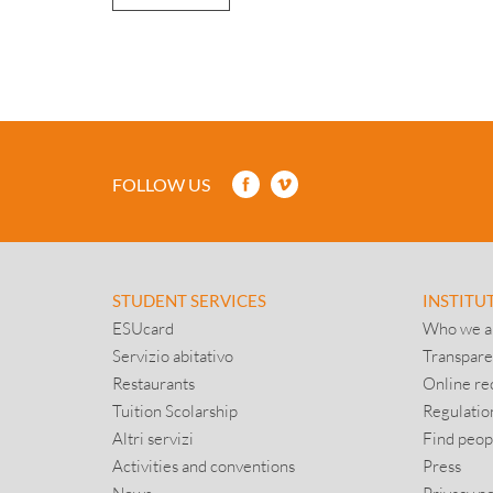
FOLLOW US
STUDENT SERVICES
INSTITU
ESUcard
Who we a
Servizio abitativo
Transpare
Restaurants
Online re
Tuition Scolarship
Regulatio
Altri servizi
Find peop
Activities and conventions
Press