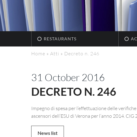
RESTAURANTS
A
Home
»
Atti
»
Decreto n. 246
31 October 2016
DECRETO N. 246
Impegno di spesa per l’effettuazione delle verifich
ascensori dell’ESU di Verona per l’anno 2014. CI
News list