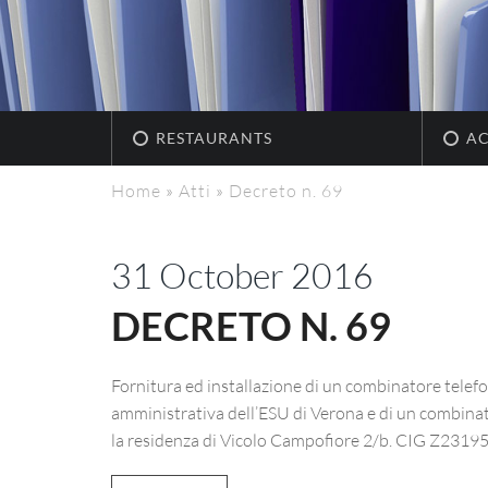
RESTAURANTS
A
Home
»
Atti
»
Decreto n. 69
31 October 2016
DECRETO N. 69
Fornitura ed installazione di un combinatore telefo
amministrativa dell’ESU di Verona e di un combinat
la residenza di Vicolo Campofiore 2/b. CIG Z231