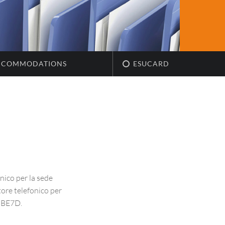
CCOMMODATIONS
ESUCARD
nico per la sede
ore telefonico per
95BE7D.