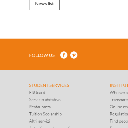
News list
FOLLOW US
STUDENT SERVICES
INSTITU
ESUcard
Who we a
Servizio abitativo
Transpare
Restaurants
Online re
Tuition Scolarship
Regulatio
Altri servizi
Find peop