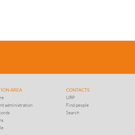
TION AREA
CONTACTS
re
URP
nt administration
Find people
cords
Search
ns
le