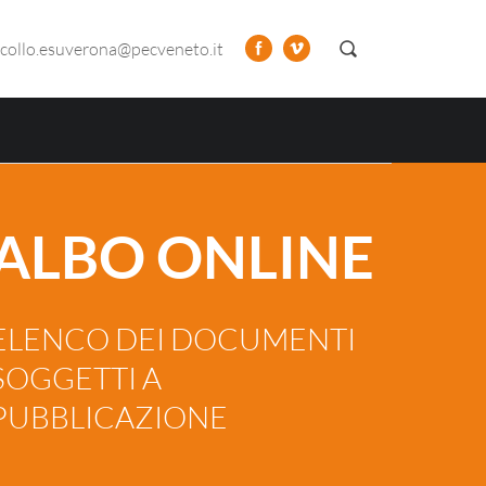
collo.esuverona@pecveneto.it
ALBO ONLINE
ELENCO DEI DOCUMENTI
SOGGETTI A
PUBBLICAZIONE