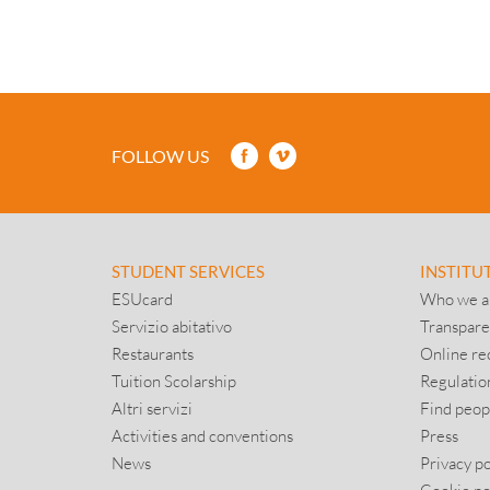
FOLLOW US
STUDENT SERVICES
INSTITU
ESUcard
Who we a
Servizio abitativo
Transpare
Restaurants
Online re
Tuition Scolarship
Regulatio
Altri servizi
Find peop
Activities and conventions
Press
News
Privacy po