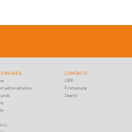
TION AREA
CONTACTS
re
URP
nt administration
Find people
cords
Search
ns
le
licy