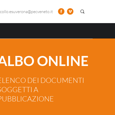
collo.esuverona@pecveneto.it
ALBO ONLINE
ELENCO DEI DOCUMENTI
SOGGETTI A
PUBBLICAZIONE